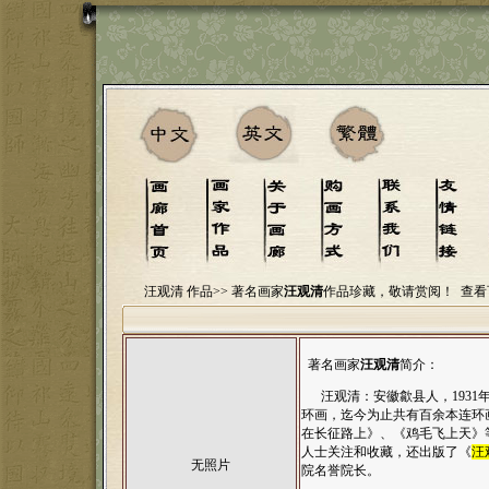
汪观清 作品>>
著名画家
汪观清
作品珍藏，敬请赏阅！
查看
著名画家
汪观清
简介：
汪观清：安徽歙县人，1931年
环画，迄今为止共有百余本连环
在长征路上》、《鸡毛飞上天》
人士关注和收藏，还出版了《
汪
无照片
院名誉院长。