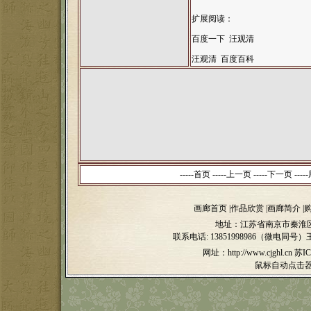
扩展阅读：
百度一下 汪观清
汪观清 百度百科
-----
首页
-----
上一页
-----下一页 -----
画廊首页
|
作品欣赏
|
画廊简介
|
地址：江苏省南京市秦淮区
联系电话:
13851998986（微电同号）
网址：http://www.cjghl.cn
苏IC
鼠标自动点击