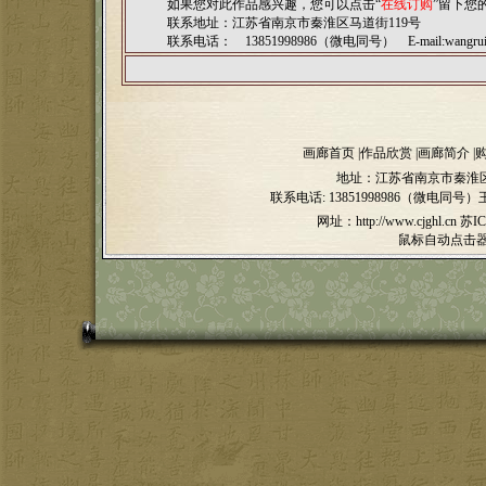
如果您对此作品感兴趣，您可以点击“
在线订购
”留下您
联系地址：江苏省南京市秦淮区马道街119号
联系电话： 13851998986（微电同号） E-mail:
wangru
画廊首页
|
作品欣赏
|
画廊简介
|
地址：江苏省南京市秦淮区
联系电话:
13851998986（微电同号）
网址：http://www.cjghl.cn
苏IC
鼠标自动点击