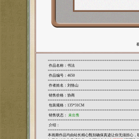
==========================================
作品名称：书法
==========================================
作品编号：4650
==========================================
作者姓名：
刘恪山
==========================================
销售价格：协商
==========================================
包装规格：135*31CM
==========================================
销售状态：
未出售
==========================================
介绍：
==========================================
本画廊作品均由站长精心甄别确保真迹让你无须担心，联系电