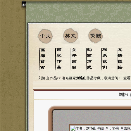
刘恪山 作品>>
著名画家
刘恪山
作品珍藏，敬请赏阅！
查看
刘恪山